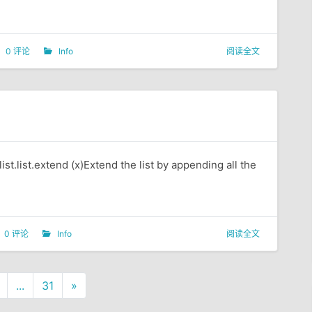
0 评论
Info
阅读全文
ist.list.extend (x)Extend the list by appending all the
0 评论
Info
阅读全文
...
31
»