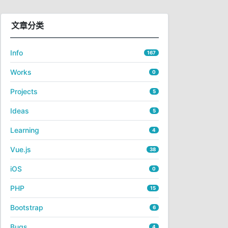
文章分类
Info
167
Works
0
Projects
5
Ideas
5
Learning
4
Vue.js
38
iOS
0
PHP
15
Bootstrap
6
Bugs
4