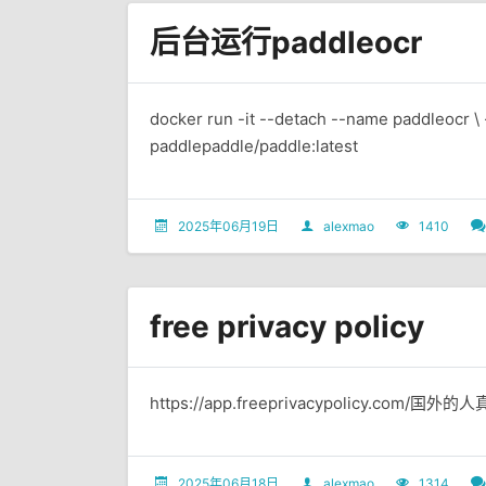
后台运行paddleocr
docker run -it --detach --name paddleocr \
paddlepaddle/paddle:latest
2025年06月19日
alexmao
1410
free privacy policy
https://app.freeprivacypolicy.com/国外
2025年06月18日
alexmao
1314