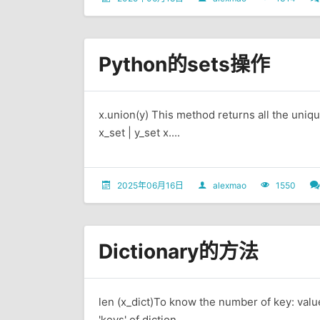
Python的sets操作
x.union(y) This method returns all the uniqu
x_set | y_set x....
2025年06月16日
alexmao
1550
Dictionary的方法
len (x_dict)To know the number of key: value 
'keys' of diction...