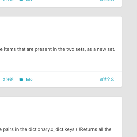
e items that are present in the two sets, as a new set.
0 评论
Info
阅读全文
pairs in the dictionary.x_dict.keys ( )Returns all the