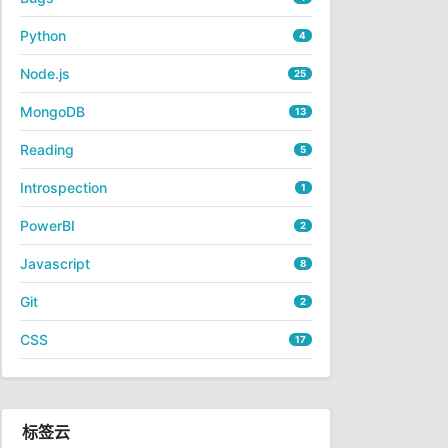
Python
4
Node.js
25
MongoDB
13
Reading
5
Introspection
1
PowerBI
2
Javascript
8
Git
2
CSS
17
标签云