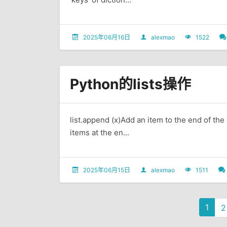
2025年06月16日
alexmao
1522
Python的lists操作
list.append (x)Add an item to the end of the l
items at the en...
2025年06月15日
alexmao
1511
1
2