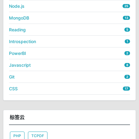
Node.js
25
MongoDB
13
Reading
5
Introspection
1
PowerBI
2
Javascript
8
Git
2
CSS
17
标签云
PHP
TCPDF