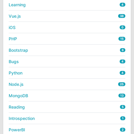
Learning
4
Vue.js
38
iOS
0
PHP
15
Bootstrap
6
Bugs
4
Python
4
Node.js
25
MongoDB
13
Reading
5
Introspection
1
PowerBI
2