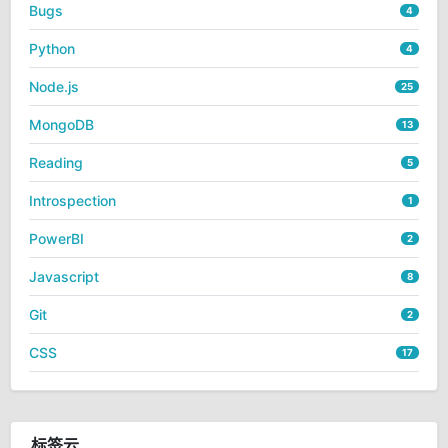
Bugs
4
Python
4
Node.js
25
MongoDB
13
Reading
5
Introspection
1
PowerBI
2
Javascript
8
Git
2
CSS
17
标签云