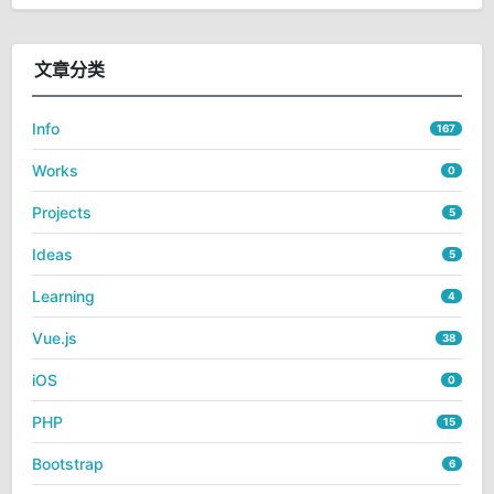
文章分类
Info
167
Works
0
Projects
5
Ideas
5
Learning
4
Vue.js
38
iOS
0
PHP
15
Bootstrap
6