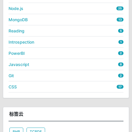
Node.js
25
MongoDB
13
Reading
5
Introspection
1
PowerBI
2
Javascript
8
Git
2
CSS
17
标签云
PHP
TCPDF