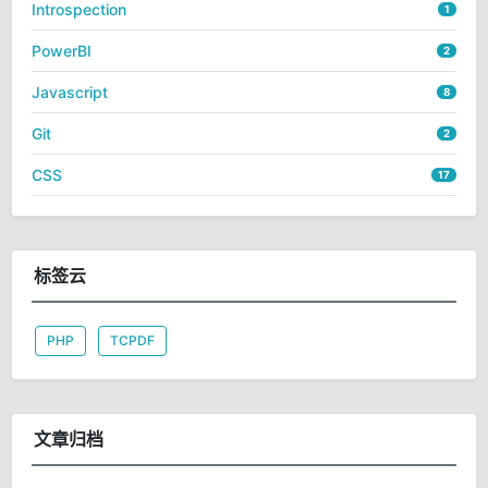
Introspection
1
PowerBI
2
Javascript
8
Git
2
CSS
17
标签云
PHP
TCPDF
文章归档