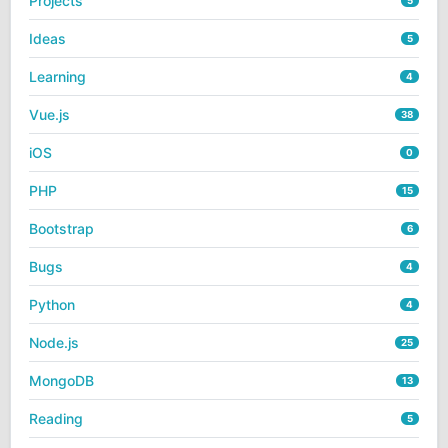
Projects
5
Ideas
5
Learning
4
Vue.js
38
iOS
0
PHP
15
Bootstrap
6
Bugs
4
Python
4
Node.js
25
MongoDB
13
Reading
5