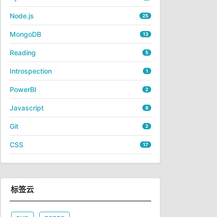
Node.js
25
MongoDB
13
Reading
5
Introspection
1
PowerBI
2
Javascript
8
Git
2
CSS
17
标签云