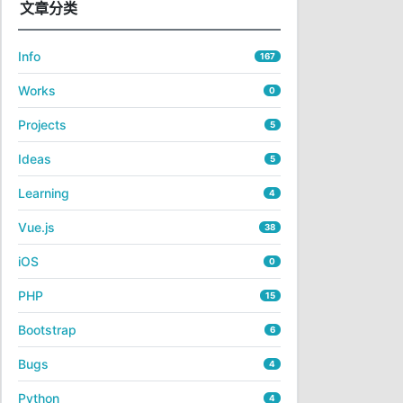
文章分类
Info
167
Works
0
Projects
5
Ideas
5
Learning
4
Vue.js
38
iOS
0
PHP
15
Bootstrap
6
Bugs
4
Python
4