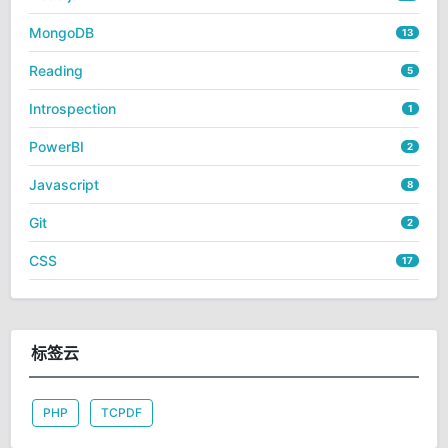
MongoDB
13
Reading
5
Introspection
1
PowerBI
2
Javascript
8
Git
2
CSS
17
标签云
PHP
TCPDF