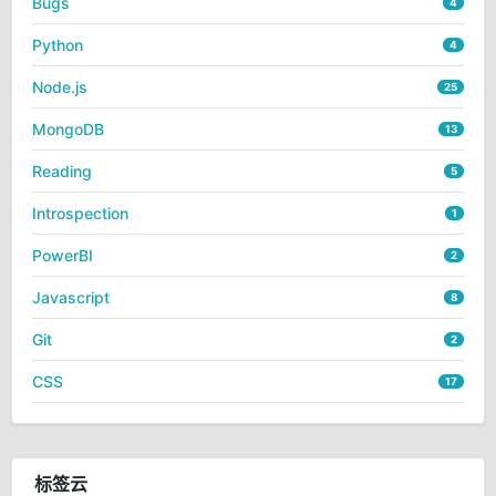
Bugs
4
Python
4
Node.js
25
MongoDB
13
Reading
5
Introspection
1
PowerBI
2
Javascript
8
Git
2
CSS
17
标签云