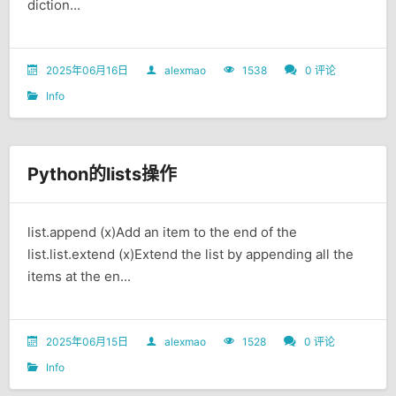
diction...
2025年06月16日
alexmao
1538
0 评论
Info
Python的lists操作
list.append (x)Add an item to the end of the
list.list.extend (x)Extend the list by appending all the
items at the en...
2025年06月15日
alexmao
1528
0 评论
Info