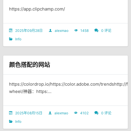
https://app.clipchamp.com/
2025年09月28日
alexmao
1458
0 评论
Info
颜色搭配的网站
https://colordrop.io/https://color.adobe.com/trendshttp://
wheel/神器：https:...
2025年08月15日
alexmao
4102
0 评论
Info