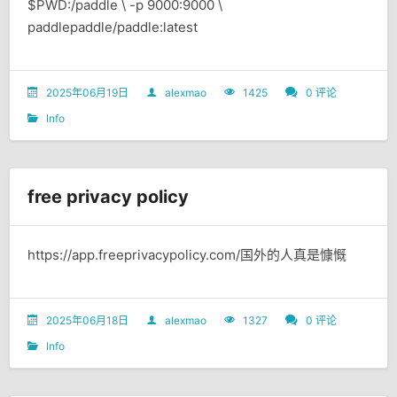
$PWD:/paddle \ -p 9000:9000 \
paddlepaddle/paddle:latest
2025年06月19日
alexmao
1425
0 评论
Info
free privacy policy
https://app.freeprivacypolicy.com/国外的人真是慷慨
2025年06月18日
alexmao
1327
0 评论
Info