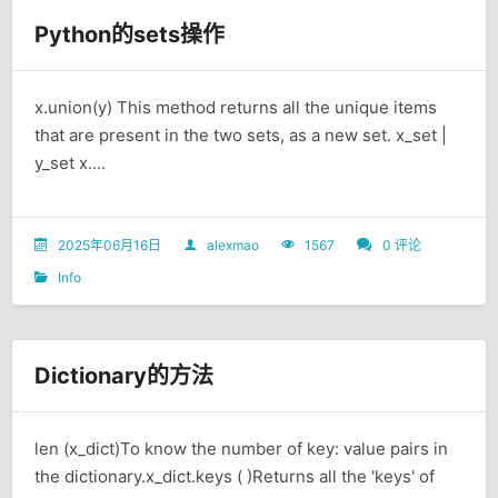
Python的sets操作
x.union(y) This method returns all the unique items
that are present in the two sets, as a new set. x_set |
y_set x....
2025年06月16日
alexmao
1567
0 评论
Info
Dictionary的方法
len (x_dict)To know the number of key: value pairs in
the dictionary.x_dict.keys ( )Returns all the 'keys' of